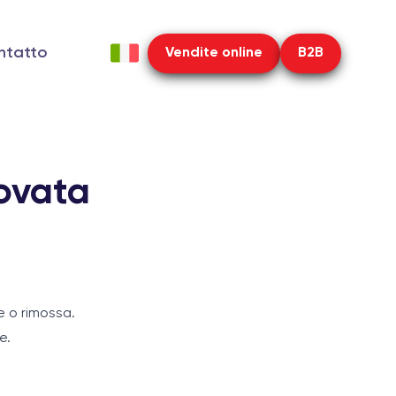
ntatto
Vendite online
B2B
ovata
e o rimossa.
e.