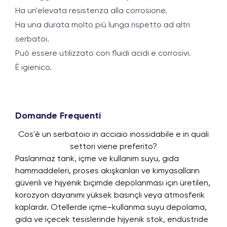
Ha un'elevata resistenza alla corrosione.
Ha una durata molto più lunga rispetto ad altri
serbatoi.
Può essere utilizzato con fluidi acidi e corrosivi.
È igienico.
Domande Frequenti
Cos'è un serbatoio in acciaio inossidabile e in quali
settori viene preferito?
Paslanmaz tank, içme ve kullanım suyu, gıda
hammaddeleri, proses akışkanları ve kimyasalların
güvenli ve hijyenik biçimde depolanması için üretilen,
korozyon dayanımı yüksek basınçlı veya atmosferik
kaplardır. Otellerde içme–kullanma suyu depolama,
gıda ve içecek tesislerinde hijyenik stok, endüstride