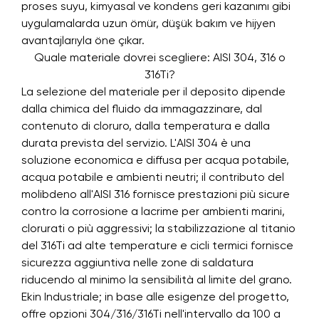
proses suyu, kimyasal ve kondens geri kazanımı gibi
uygulamalarda uzun ömür, düşük bakım ve hijyen
avantajlarıyla öne çıkar.
Quale materiale dovrei scegliere: AISI 304, 316 o
316Ti?
La selezione del materiale per il deposito dipende
dalla chimica del fluido da immagazzinare, dal
contenuto di cloruro, dalla temperatura e dalla
durata prevista del servizio. L'AISI 304 è una
soluzione economica e diffusa per acqua potabile,
acqua potabile e ambienti neutri; il contributo del
molibdeno all'AISI 316 fornisce prestazioni più sicure
contro la corrosione a lacrime per ambienti marini,
clorurati o più aggressivi; la stabilizzazione al titanio
del 316Ti ad alte temperature e cicli termici fornisce
sicurezza aggiuntiva nelle zone di saldatura
riducendo al minimo la sensibilità al limite del grano.
Ekin Industriale; in base alle esigenze del progetto,
offre opzioni 304/316/316Ti nell'intervallo da 100 a