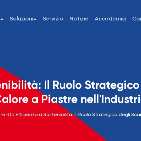
i
Soluzioni
Servizio
Notizie
Accademia
Co
nibilità: Il Ruolo Strategic
alore a Piastre nell'Industr
tre
-
Da Efficienza a Sostenibilità: Il Ruolo Strategico degli Sca