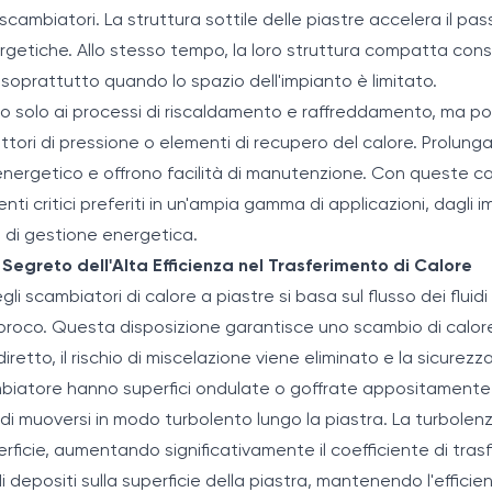
 scambiatori. La struttura sottile delle piastre accelera il pass
ergetiche. Allo stesso tempo, la loro struttura compatta cons
oprattutto quando lo spazio dell'impianto è limitato.
tano solo ai processi di riscaldamento e raffreddamento, ma p
duttori di pressione o elementi di recupero del calore. Prolunga
 energetico e offrono facilità di manutenzione. Con queste car
 critici preferiti in un'ampia gamma di applicazioni, dagli impi
 di gestione energetica.
 Segreto dell'Alta Efficienza nel Trasferimento di Calore
li scambiatori di calore a piastre si basa sul flusso dei fluidi 
proco. Questa disposizione garantisce uno scambio di calore
diretto, il rischio di miscelazione viene eliminato e la sicure
ambiatore hanno superfici ondulate o goffrate appositamen
di muoversi in modo turbolento lungo la piastra. La turbolenza f
ficie, aumentando significativamente il coefficiente di trasf
depositi sulla superficie della piastra, mantenendo l'efficie