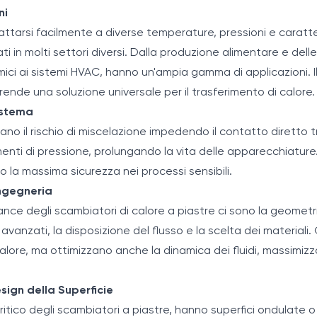
ni
attarsi facilmente a diverse temperature, pressioni e caratteri
ti in molti settori diversi. Dalla produzione alimentare e dell
mici ai sistemi HVAC, hanno un'ampia gamma di applicazioni. Il
 rende una soluzione universale per il trasferimento di calore.
istema
ano il rischio di miscelazione impedendo il contatto diretto tra
nti di pressione, prolungando la vita delle apparecchiature. 
o la massima sicurezza nei processi sensibili.
Ingegneria
ance degli scambiatori di calore a piastre ci sono la geometr
avanzati, la disposizione del flusso e la scelta dei materiali.
calore, ma ottimizzano anche la dinamica dei fluidi, massimiz
sign della Superficie
critico degli scambiatori a piastre, hanno superfici ondulate