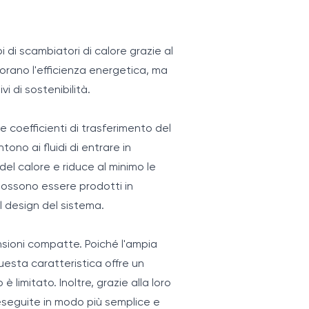
pi di scambiatori di calore grazie al
iorano l'efficienza energetica, ma
i di sostenibilità.
re coefficienti di trasferimento del
tono ai fluidi di entrare in
el calore e riduce al minimo le
 possono essere prodotti in
l design del sistema.
mensioni compatte. Poiché l'ampia
uesta caratteristica offre un
limitato. Inoltre, grazie alla loro
eseguite in modo più semplice e