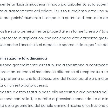
nte ai fluidi di muoversi in modo più turbolento sulla supe
nte di trasferimento del calore. Il flusso turbolento offre uno
aminare, poiché aumenta il tempo e la quantità di contatto del 
 piastre sono generalmente progettate in forme "chevron" (a s
 preferite in applicazioni che richiedono alta efficienza grazi
ce anche l'accumulo di depositi e sporco sulla superficie del
timizzazione Idrodinamica
uidi sono generalmente diretti in una disposizione a controcor
alore mantenendo al massimo la differenza di temperatura tra i 
re preferita anche la disposizione del flusso parallelo o inc
tura richiesto dal processo.
piastre è ottimizzata in base alla viscosità e alla portata del
lenza sono controllati, le perdite di pressione sono ridotte al 
elta della geometria del canale elimina il rischio di ostruzion