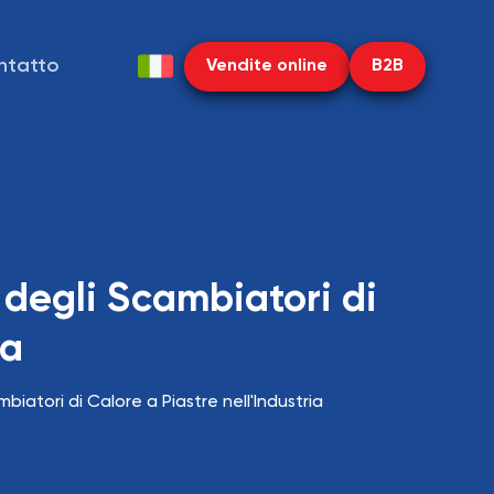
ntatto
Vendite online
B2B
o degli Scambiatori di
ia
mbiatori di Calore a Piastre nell'Industria