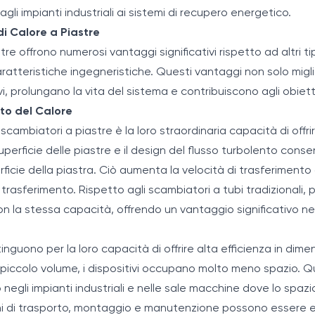
dagli impianti industriali ai sistemi di recupero energetico.
i Calore a Piastre
tre offrono numerosi vantaggi significativi rispetto ad altri ti
aratteristiche ingegneristiche. Questi vantaggi non solo migl
, prolungano la vita del sistema e contribuiscono agli obiettiv
nto del Calore
scambiatori a piastre è la loro straordinaria capacità di offri
perficie delle piastre e il design del flusso turbolento consen
icie della piastra. Ciò aumenta la velocità di trasferimento d
trasferimento. Rispetto agli scambiatori a tubi tradizionali,
on la stessa capacità, offrendo un vantaggio significativo ne
stinguono per la loro capacità di offrire alta efficienza in di
 piccolo volume, i dispositivi occupano molto meno spazio. Q
gli impianti industriali e nelle sale macchine dove lo spazio è 
oni di trasporto, montaggio e manutenzione possono essere 