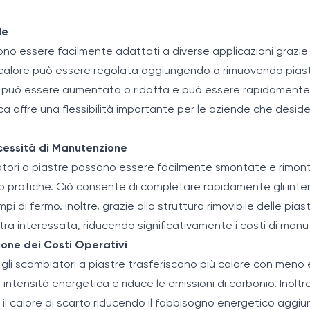
le
ono essere facilmente adattati a diverse applicazioni grazie 
 calore può essere regolata aggiungendo o rimuovendo piastr
a può essere aumentata o ridotta e può essere rapidamente 
a offre una flessibilità importante per le aziende che deside
ecessità di Manutenzione
atori a piastre possono essere facilmente smontate e rimontat
pratiche. Ciò consente di completare rapidamente gli interv
pi di fermo. Inoltre, grazie alla struttura rimovibile delle pias
astra interessata, riducendo significativamente i costi di man
ione dei Costi Operativi
, gli scambiatori a piastre trasferiscono più calore con meno e
intensità energetica e riduce le emissioni di carbonio. Inoltre,
 il calore di scarto riducendo il fabbisogno energetico aggiun