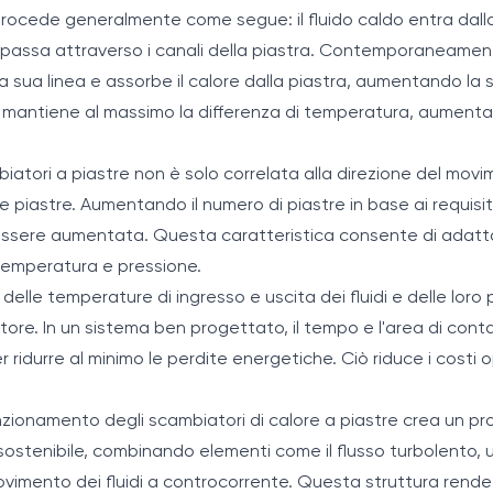
rocede generalmente come segue: il fluido caldo entra dalla l
 passa attraverso i canali della piastra. Contemporaneamente,
a sua linea e assorbe il calore dalla piastra, aumentando l
 mantiene al massimo la differenza di temperatura, aumentan
biatori a piastre non è solo correlata alla direzione del movi
e piastre. Aumentando il numero di piastre in base ai requisit
essere aumentata. Questa caratteristica consente di adatta
 temperatura e pressione.
e delle temperature di ingresso e uscita dei fluidi e delle lor
tore. In un sistema ben progettato, il tempo e l'area di contat
 ridurre al minimo le perdite energetiche. Ciò riduce i costi 
 funzionamento degli scambiatori di calore a piastre crea un p
sostenibile, combinando elementi come il flusso turbolento, u
movimento dei fluidi a controcorrente. Questa struttura rende 