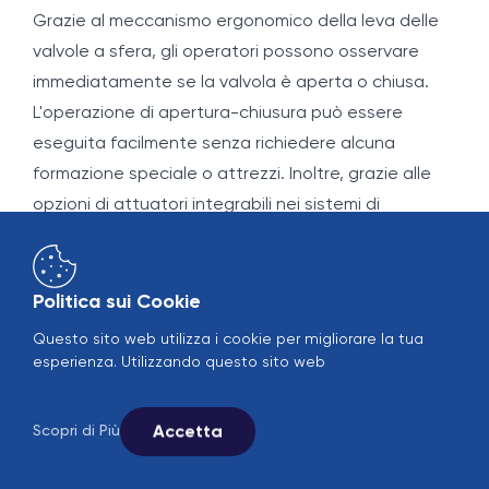
Grazie al meccanismo ergonomico della leva delle
valvole a sfera, gli operatori possono osservare
immediatamente se la valvola è aperta o chiusa.
L'operazione di apertura-chiusura può essere
eseguita facilmente senza richiedere alcuna
formazione speciale o attrezzi. Inoltre, grazie alle
opzioni di attuatori integrabili nei sistemi di
automazione, è possibile la gestione remota con
sistemi di controllo centralizzati come SCADA.
Questa caratteristica riduce il rischio di errori umani
Politica sui Cookie
aumentando la sicurezza e la precisione del
Questo sito web utilizza i cookie per migliorare la tua
sistema. In particolare nei sistemi di grandi
esperienza. Utilizzando questo sito web
dimensioni o negli impianti gestiti con poco
personale, questa facilità è di importanza critica.
Accetta
Scopri di Più
5. Flessibilità e Ampia Gamma di Prodotti
Le valvole a sfera possono essere fornite con una