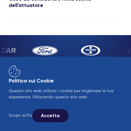
dell'attuatore
Soluzioni Settoriali
Politica sui Cookie
Questo sito web utilizza i cookie per migliorare la tua
esperienza. Utilizzando questo sito web
Aziendale
Missione, Visione
Accetta
Scopri di Più
Le nostre politiche aziendali