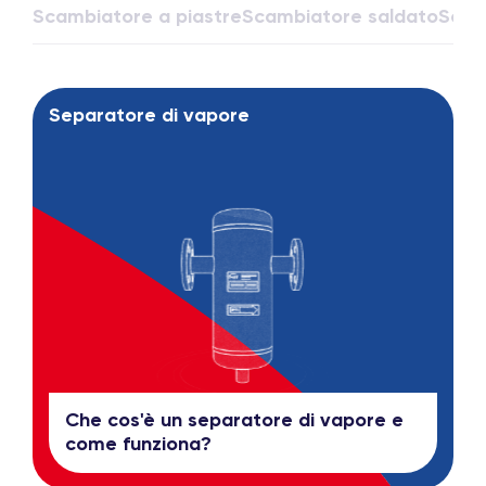
Scambiatore a piastre
Scambiatore saldato
Scam
Separatore di vapore
Che cos'è un separatore di vapore e
come funziona?