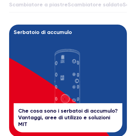
Scambiatore a piastre
Scambiatore saldato
Scam
Serbatoio di accumulo
Che cosa sono i serbatoi di accumulo?
Vantaggi, aree di utilizzo e soluzioni
MIT