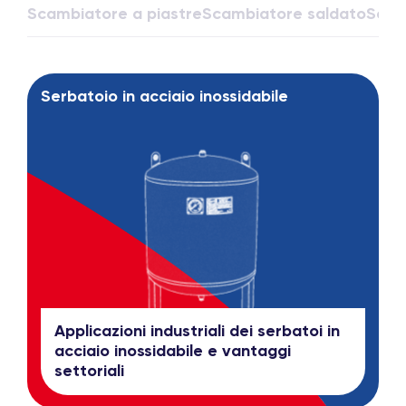
Scambiatore a piastre
Scambiatore saldato
Scam
Serbatoio in acciaio inossidabile
Applicazioni industriali dei serbatoi in
acciaio inossidabile e vantaggi
settoriali