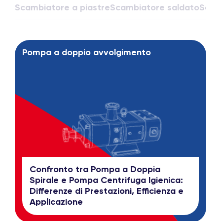
Scambiatore a piastre
Scambiatore saldato
Scam
Pompa a doppio avvolgimento
Confronto tra Pompa a Doppia
Spirale e Pompa Centrifuga Igienica:
Differenze di Prestazioni, Efficienza e
Applicazione