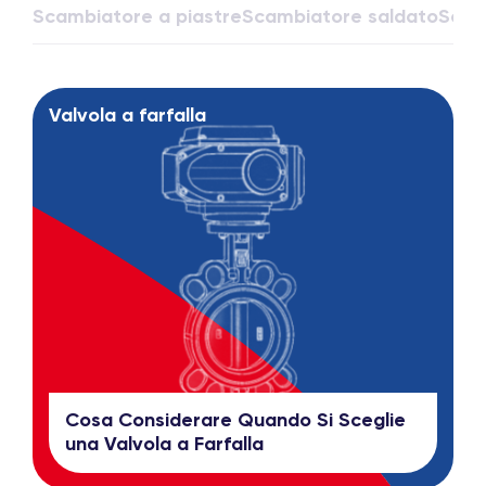
Scambiatore a piastre
Scambiatore saldato
Scam
Valvola a farfalla
Cosa Considerare Quando Si Sceglie
una Valvola a Farfalla