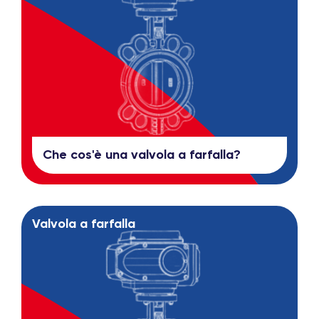
Che cos'è una valvola a farfalla?
Valvola a farfalla