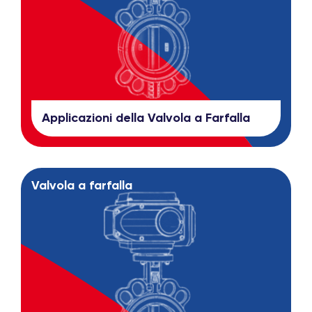
Applicazioni della Valvola a Farfalla
Valvola a farfalla