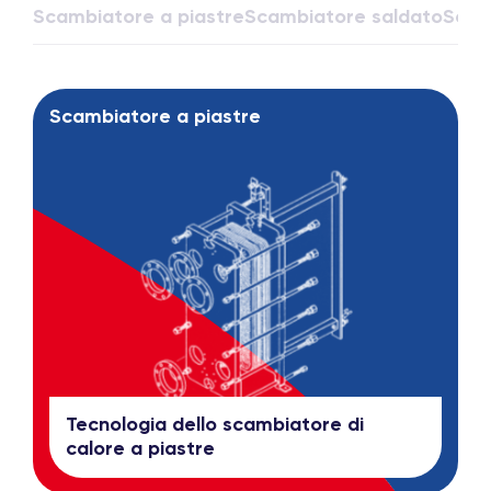
Scambiatore a piastre
Scambiatore saldato
Scam
Scambiatore a piastre
Tecnologia dello scambiatore di
calore a piastre